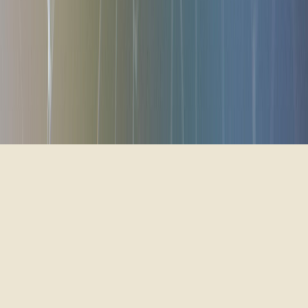
©
2026
Flessenpost uit Alkmaar