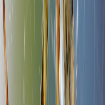
Waar is deze foto gemaakt?
Heb jij ook een leuke, gekke, spannende of actuele foto gemaakt?
Lees meer
advertentie