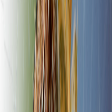
Op het internet zijn tal van middeltjes te vinden die
spinnen zouden moeten verjagen. Denk bijvoorbeeld aan
een bakje met citroensap, pepermuntolie of azijn.
Spinnen zouden een hekel hebben aan die geurtjes en
daardoor het hazenpad kiezen. Experts hebben daar zo
hun twijfels bij, omdat spinnen maar beperkt geur
kunnen waarnemen.
Bron:
www.hartvannederland.nl
‹
Terug
Inschrijven op Flessenpost
Ontvang iedere week het laatste nieuws van Alkmaar en
omstreken via mail!