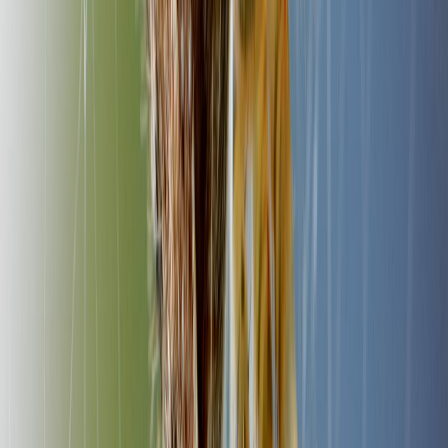
Fijnproeverij op Domein Bergen