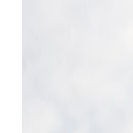
Flessenpost
×
Rubrieken
Home
Politiek
Columns
Evenementen
Food & Wine
Natuur & Welzijn
Kunst & Cultuur
Lifestyle
Films
Sport
Meer
Adverteerders
Tip het Flesje
Colofon