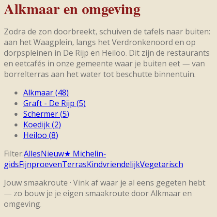
Alkmaar en omgeving
Zodra de zon doorbreekt, schuiven de tafels naar buiten:
aan het Waagplein, langs het Verdronkenoord en op
dorpspleinen in De Rijp en Heiloo. Dit zijn de restaurants
en eetcafés in onze gemeente waar je buiten eet — van
borrelterras aan het water tot beschutte binnentuin.
Alkmaar
(
48
)
Graft - De Rijp
(
5
)
Schermer
(
5
)
Koedijk
(
2
)
Heiloo
(
8
)
Filter:
Alles
Nieuw
★
Michelin-
gids
Fijnproeven
Terras
Kindvriendelijk
Vegetarisch
Jouw smaakroute ·
Vink af waar je al eens gegeten hebt
— zo bouw je je eigen smaakroute door Alkmaar en
omgeving.