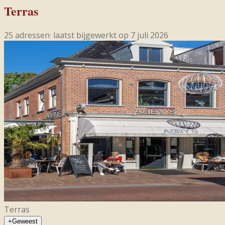
Terras
25
adressen
· laatst bijgewerkt op
7 juli 2026
Terras
+
Geweest