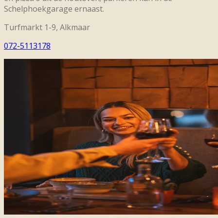
Schelphoekgarage ernaast.
Turfmarkt 1-9, Alkmaar
072-5113178