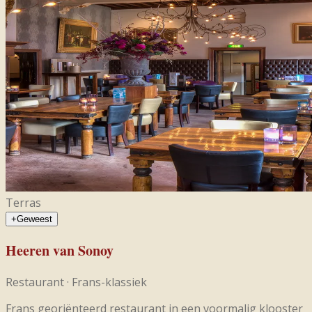
Terras
+
Geweest
Heeren van Sonoy
Restaurant
·
Frans-klassiek
Frans georiënteerd restaurant in een voormalig klooster