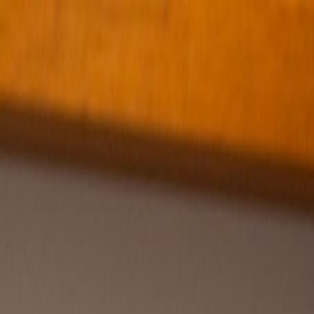
Flessenpost
×
Rubrieken
Home
Politiek
Columns
Evenementen
Food & Wine
Natuur & Welzijn
Kunst & Cultuur
Lifestyle
Films
Sport
Meer
Adverteerders
Tip het Flesje
Colofon