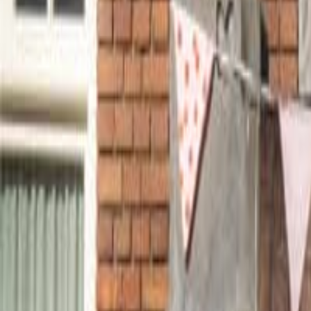
Nieuwsbrief ontvangen
Jaargang 2026, 
Home
Adverteerders
Tip het Flesje
Colofon
Nieuwsbrief ontvangen