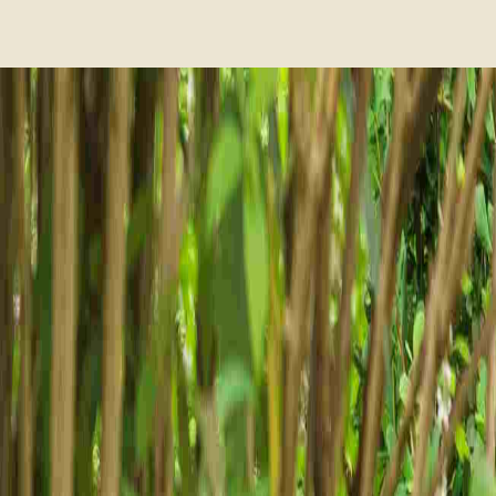
Nieuwsbrief ontvangen
Jaargang 2026, e
Home
Adverteerders
Tip het Flesje
Colofon
Nieuwsbrief ontvangen